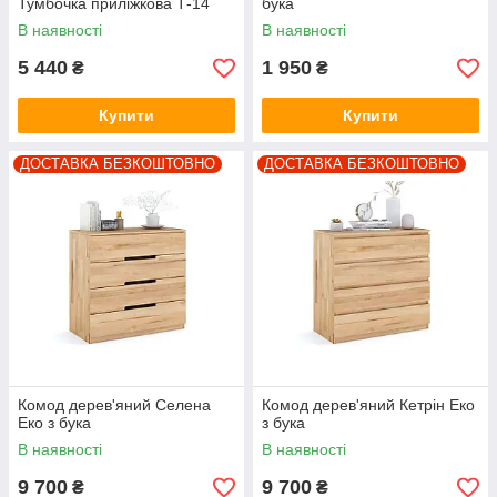
Тумбочка приліжкова Т-14
бука
В наявності
В наявності
5 440
1 950
₴
₴
Купити
Купити
ДОСТАВКА БЕЗКОШТОВНО
ДОСТАВКА БЕЗКОШТОВНО
Комод дерев'яний Селена
Комод дерев'яний Кетрін Еко
Еко з бука
з бука
В наявності
В наявності
9 700
9 700
₴
₴