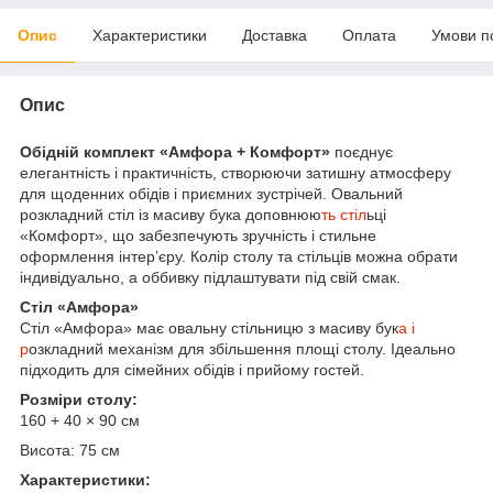
Опис
Характеристики
Доставка
Оплата
Умови п
Опис
Обідній комплект «Амфора + Комфорт»
поєднує
елегантність і практичність, створюючи затишну атмосферу
для щоденних обідів і приємних зустрічей. Овальний
розкладний стіл із масиву бука доповнюю
ть стіл
ьці
«Комфорт», що забезпечують зручність і стильне
оформлення інтер’єру. Колір столу та стільців можна обрати
індивідуально, а оббивку підлаштувати під свій смак.
Стіл «Амфора»
Стіл «Амфора» має овальну стільницю з масиву бук
а і
р
озкладний механізм для збільшення площі столу. Ідеально
підходить для сімейних обідів і прийому гостей.
Розміри столу:
160 + 40 × 90 см
Висота: 75 см
Характеристики: