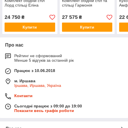
Комплект обідній стіл
Комплект обідній стіл та
Кухо
Лорд стільці Еліна
стільці Гармонія
Амфо
24 750
27 575
22 
₴
₴
Купити
Купити
Про нас
Рейтинг не сформований
Менше 5 відгуків за останній рік
Працює з 10.06.2018
м. Иршава
Іршава, Иршава, Україна
Контакти
Сьогодні працює з 09:00 до 19:00
Показати весь графік роботи