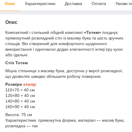
Опис
Характеристики
Доставка
Оплата
Умови п
Опис
Компактний і стильний обідній комплект
«Тотем»
поєднує
прямокутний розкладний стіл із масиву бука та шість зручних
стільців. Він створений для комфортного щоденного
використання і одночасно додає елегантності інтер’єру кухні
або їдальні.
Стіл Тотем
Міцна стільниця з масиву бука, доступна у версії розкладної,
що дозволяє швидко збільшити робочу поверхню.
Розміри
столу
:
110×70 + 40 см
120×80 + 40 см
140×80 + 40 см
160×90 + 40 см
Висота: 75 см
Характеристики: прямокутна форма, матеріал — масив бука,
розкладна — так