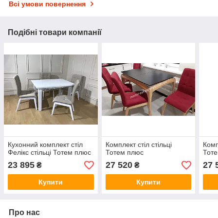
Всі умови повернення
Подібні товари компанії
Кухонний комплект стіл
Комплект стіл стільці
Комп
Фелікс стільці Тотем плюс
Тотем плюс
Тот
23 895
27 520
27 
₴
₴
Купити
Купити
Про нас