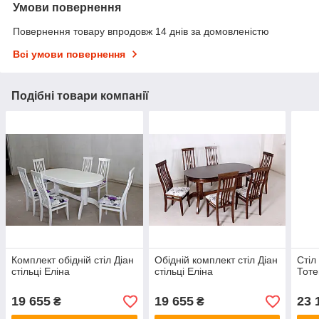
Умови повернення
Повернення товару впродовж 14 днів за домовленістю
Всі умови повернення
Подібні товари компанії
Комплект обідній стіл Діан
Обідній комплект стіл Діан
Стіл
стільці Еліна
стільці Еліна
Тот
19 655
19 655
23 
₴
₴