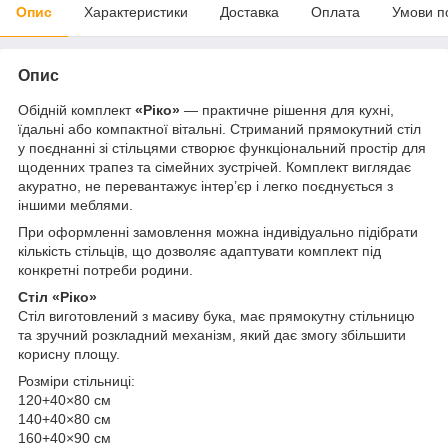
Опис
Характеристики
Доставка
Оплата
Умови п
Опис
Обідній комплект
«Ріко»
— практичне рішення для кухні,
їдальні або компактної вітальні. Стриманий прямокутний стіл
у поєднанні зі стільцями створює функціональний простір для
щоденних трапез та сімейних зустрічей. Комплект виглядає
акуратно, не перевантажує інтер’єр і легко поєднується з
іншими меблями.
При оформленні замовлення можна індивідуально підібрати
кількість стільців, що дозволяє адаптувати комплект під
конкретні потреби родини.
Стіл «Ріко»
Стіл виготовлений з масиву бука, має прямокутну стільницю
та зручний розкладний механізм, який дає змогу збільшити
корисну площу.
Розміри стільниці:
120+40×80 см
140+40×80 см
160+40×90 см