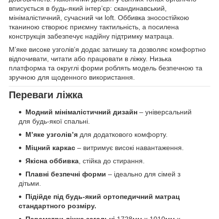
вписується в будь-який інтер’єр: скандинавський,
мінімалістичний, сучасний чи loft. Оббивка зносостійкою
тканиною створює приємну тактильність, а посилена
конструкція забезпечує надійну підтримку матраца.
М’яке високe узголів’я додає затишку та дозволяє комфортно
відпочивати, читати або працювати в ліжку. Низька
платформа та округлі форми роблять модель безпечною та
зручною для щоденного використання.
Переваги ліжка
Модний мінімалістичний дизайн
– універсальний
для будь-якої спальні.
М’яке узголів’я
для додаткового комфорту.
Міцний каркас
– витримує високі навантаження.
Якісна оббивка
, стійка до стирання.
Плавні безпечні форми
– ідеально для сімей з
дітьми.
Підійде під будь-який ортопедичний матрац
стандартного розміру.