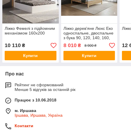
Ліжко Фемелі з підйомним
Ліжко дерев'яне Люкс Еко
Ліжк
механізмом 160х200
односпальне, двоспальне
з бука 90, 120, 140, 160,
180 х 200см.
10 110
8 010
12 
₴
₴
8 900 ₴
Купити
Купити
Про нас
Рейтинг не сформований
Менше 5 відгуків за останній рік
Працює з 10.06.2018
м. Иршава
Іршава, Иршава, Україна
Контакти