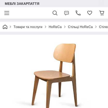
МЕБЛІ ЗАКАРПАТТЯ
Товари та послуги
HoReCa
Стільці HoReCa
Cтіле