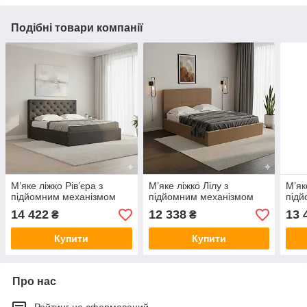
Подібні товари компанії
М’яке ліжко Рів’єра з
М’яке ліжко Лілу з
М’як
підйомним механізмом
підйомним механізмом
підй
14 422
12 338
13 
₴
₴
Купити
Купити
Про нас