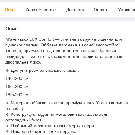
Опис
Характеристики
Доставка
Оплата
Умови п
Опис
М’яке ліжко LUX Comfort — стильне та зручне рішення для
сучасної спальні. Оббивка виконана з якісної зносостійкої
тканини, приємної на дотик та легкої в догляді. Ідеально
підійде для тих, хто шукає комфортне, надійне та естетичне
двоспальне ліжко.
🔹 Доступні розміри спального місця:
140×200 см
160×200 см
180×200 см
🔹 Матеріал оббивки: тканина преміум-класу (багато кольорів
на вибір)
🔹 Конструкція: надійний металевий каркас, ламелі
ортопедичні букові
🔹 Підйомний механізм: газові амортизатори
🔹 Ніша для білизни: велика, зручна