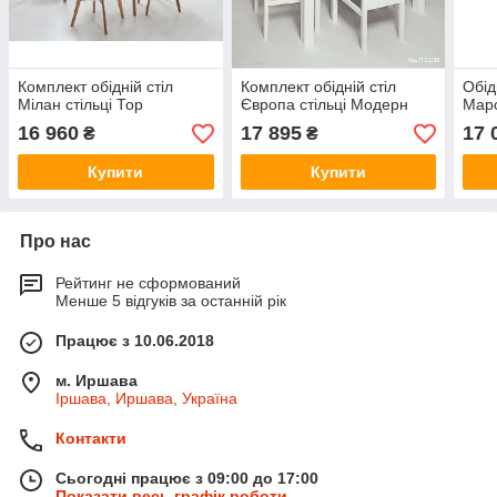
Комплект обідній стіл
Комплект обідній стіл
Обід
Мілан стільці Тор
Європа стільці Модерн
Марс
16 960
17 895
17 
₴
₴
Купити
Купити
Про нас
Рейтинг не сформований
Менше 5 відгуків за останній рік
Працює з 10.06.2018
м. Иршава
Іршава, Иршава, Україна
Контакти
Сьогодні працює з 09:00 до 17:00
Показати весь графік роботи