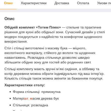
Опис
Характеристики
Доставка
Оплата
Умови п
Опис
Обідній комплект «Тотем Плюс»
— стильне та практичне
рішення для кухні або обідньої зони. Сучасний дизайн у стилі
модерн поєднується з надійністю та комфортом щоденного
використання.
Стіл і стільці виготовлені з масиву бука — міцного,
екологічного матеріалу, стійкого до вологи та щоденних
навантажень. Розкладна стільниця дозволяє швидко
збільшити обідню зону для гостей або родинних свят.
Стільці комплекту мають зручні м’які сидіння, а оббивку та
колір деревини можна обрати індивідуально під ваш інтер’єр.
Кількість стільців також можна змінити за бажанням покупця.
Характеристики столу:
Форма стільниці: прямокутна
Матері
ал: м
асив дерева бук
Стільниця: розкладна