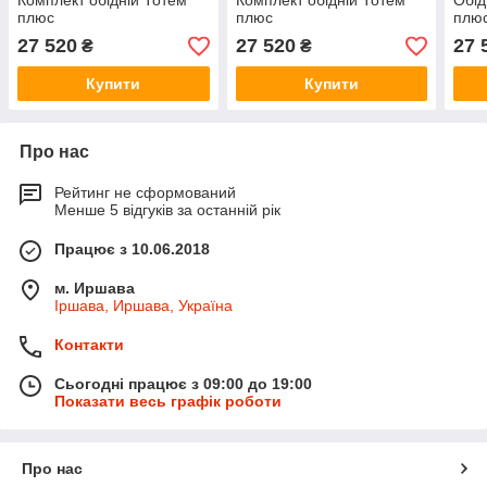
Комплект обідній Тотем
Комплект обідній Тотем
Обід
плюс
плюс
плю
27 520
27 520
27 
₴
₴
Купити
Купити
Про нас
Рейтинг не сформований
Менше 5 відгуків за останній рік
Працює з 10.06.2018
м. Иршава
Іршава, Иршава, Україна
Контакти
Сьогодні працює з 09:00 до 19:00
Показати весь графік роботи
Про нас