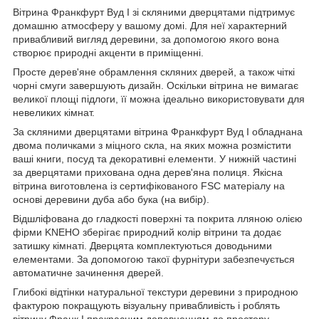
Вітрина Франкфурт Вуд I зі скляними дверцятами підтримує
домашню атмосферу у вашому домі. Для неї характерний
привабливий вигляд деревини, за допомогою якого вона
створює природні акценти в приміщенні.
Просте дерев'яне обрамлення скляних дверей, а також чіткі
чорні смуги завершують дизайн. Оскільки вітрина не вимагає
великої площі підлоги, її можна ідеально використовувати для
невеликих кімнат.
За скляними дверцятами вітрина Франкфурт Вуд I обладнана
двома поличками з міцного скла, на яких можна розмістити
ваші книги, посуд та декоративні елементи. У нижній частині
за дверцятами прихована одна дерев'яна полиця. Якісна
вітрина виготовлена із сертифікованого FSC матеріалу на
основі деревини дуба або бука (на вибір).
Відшліфована до гладкості поверхні та покрита лляною олією
фірми KNEHO зберігає природний колір вітрини та додає
затишку кімнаті. Дверцята комплектуються доводьними
елементами. За допомогою такої фурнітури забезпечується
автоматичне зачинення дверей.
Глибокі відтінки натуральної текстури деревини з природною
фактурою покращують візуальну привабливість і роблять