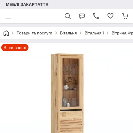
МЕБЛІ ЗАКАРПАТТЯ
Товари та послуги
Вітальня
Вітальня I
Вітрина Ф
В наявності