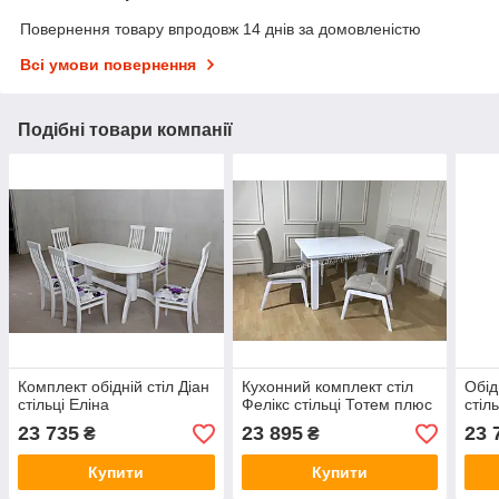
Повернення товару впродовж 14 днів за домовленістю
Всі умови повернення
Подібні товари компанії
Комплект обідній стіл Діан
Кухонний комплект стіл
Обід
стільці Еліна
Фелікс стільці Тотем плюс
стіл
23 735
23 895
23 
₴
₴
Купити
Купити