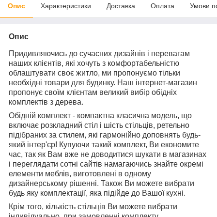
Опис
Характеристики
Доставка
Оплата
Умови п
Опис
Придивляючись до сучасних дизайнів і перевагам
наших клієнтів, які хочуть з комфортабельністю
облаштувати своє житло, ми пропонуємо тільки
необхідні товари для будинку. Наш інтернет-магазин
пропонує своїм клієнтам великий вибір обідніх
комплектів з дерева.
Обідній комплект - компактна класична модель, що
включає розкладний стіл і шість стільців, ретельно
підібраних за стилем, які гармонійно доповнять будь-
який інтер'єр! Купуючи такий комплект, Ви економите
час, так як Вам вже не доводитися шукати в магазинах
і переглядати сотні сайтів намагаючись знайте окремі
елементи меблів, виготовлені в одному
дизайнерському рішенні. Також Ви можете вибрати
будь яку комплектації, яка підійде до Вашої кухні.
Крім того, кількість стільців Ви можете вибрати
індивідуально, при замовленні комплекту.