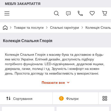
МЕБЛІ ЗАКАРПАТТЯ
Товари та послуги
Спальні гарнітури
Колекція Спаль
Колекція Спальня Глорія
Колекція Спальня Глорія з масиву бука та доставкою в будь-
яке місто України. Елітний дизайн, доступність підбору
потрібного фунціонала: LED-підсвічування, додаткові ящики,
дзеркала, гачки, полиці і т.д. Зручність і комфорт на кожен
день. Простота догляду та невибагливість у використанні.
Якість обробки вищого класу. Замовте колекцію спальні
Показати все
Глорія прямо зараз! Консультації та допомога по телефону:
+380 99 78 42 115
Сортування
0
Фільтри